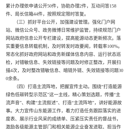
累计办理依申请公开50件，协助办理2件，互动问答158
件、局长信箱44件，按照规定限时答复。
（三）抓好平台公开，加强建设管理。
强化门户网
站、微信公众号、政务微博日常维护监管，持续规范门户
网站政府信息公开专栏建设，提高能源动态更新频次。落
实重要信息转载机制，及时转发时政要闻，转载率100%。
常态化抓好政府网站和政务新媒体信息内容、运行状态巡
检，对错敏信息、失效链接等问题及时修正整改，开展扫
描4次，及时整改错敏信息、暗链外链、失效链接等问题30
0余条。
（四）打造主流阵地，把握宣传主动。
围绕“打造能源
绿色低碳转型示范区”这一主线，精心策划选题，传播“主
流声音”、构建“主流叙述”、打造“主流阵地”，讲好能源故
事。大力宣传山东能源工作，着力打造任务跟踪落实的进
度表、展示行业风采的成绩单、压紧压实责任的督战书，
激励各级能源主管部门和相关能源企业奋发进取、担当作