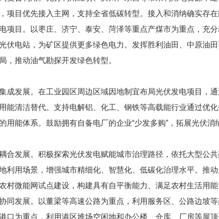
，项目优先接入主网，支持全省低碳转型。接入和消纳确实存在
电项目。以枣庄、济宁、泰安、菏泽等重点产煤市为重点，充分
光伏电站，为矿区提供更多绿色电力。发挥胜利油田、中原油田
局，推动油气勘探开发绿色转型。
集成发展。在工业园区周边区域因地制宜布局光伏发电项目，通
用能清洁替代。支持电解铝、化工、钢铁等高载能行业通过优化
的用能体系。鼓励拥有自备电厂的企业“少发多购”，拓展光伏消
耦合发展。积极探索光伏发电赋能城市治理路径，依托大型公共
地利用场景，增强城市精细化、智慧化、低碳化治理水平。推动
农村微能网试点建设，构建具有自平衡能力、满足农村生活用能
协同发展。以董梁等高速公路为重点，利用服务区、公路边坡等
港口为重点，利用港区堆场空闲地和办公楼、仓库、厂房等屋顶