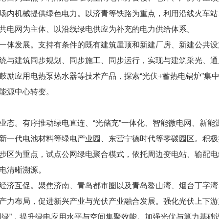
场内机械提供绿色电力。以济青等铁路为重点，利用沿线火车站
共电网为主体、以沿线绿电供应为补充的电力供给体系。
一体发展。支持有条件的既有建筑屋顶和新建厂房、新建公共设
统与建筑同步规划、同步施工、同步运行，实现与建筑采光、通
鼓励应用电热泵热水器等技术产品，探索“光伏+蓄热电锅炉”集中
能源中心转变。
业态。有序推动绿电直连、“光储充”一体化、智能微电网、新能
新一代电池材料等绿电产业园、东营宁德时代等零碳园区。积极
步区为重点，试点公网绿电聚合模式，依托周边变电站、输配电
电清晰溯源。
经济互促。聚焦济南、青岛都市圈以及青岛鳌山湾、烟台丁字湾
产力布局，促进新兴产业与光伏产业融合发展。强化光伏上下游
制绿”，提升绿电应用水平与空间集聚效能。加强光伏与算力基础