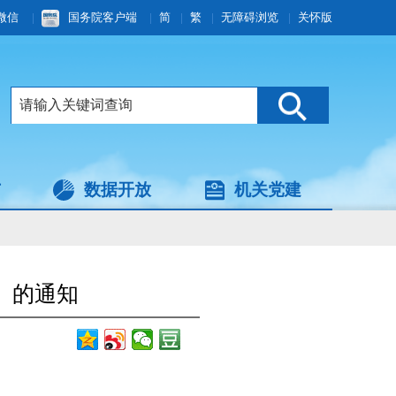
微信
|
国务院客户端
|
简
|
繁
|
无障碍浏览
|
关怀版
与
数据开放
机关党建
》的通知