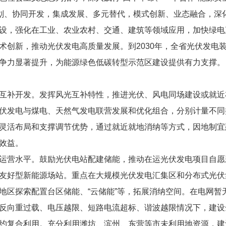
谋划、协同开发，集成发展、多元替代，模式创新、业态融合，深
设，强化在工业、农业农村、交通、建筑等领域应用，加快绿电
创新，推动光伏发电高质量发展。到2030年，全省光伏发电装
争力显著提升，为能源绿色低碳转型示范区建设提供有力支撑。
互补开发。发挥风光互补特性，推进光伏、风电同场建设或就近
伏发电与煤电、天然气发电联营发展和优化组合，分别计量不同
灵活布局和支撑调节优势，通过就近就地消纳等方式，因地制宜建
效益。
运营水平。鼓励光伏电站配建储能，推动在运光伏发电项目自愿
友好型新能源场站。重点在大规模光伏发电汇集区和分布式光伏
地区探索配置台区储能、“云储能”等，拓展消纳空间。在电网暂
反向重过载、电压越限、短路电流超标、谐波越限情况下，建设
约复合利用。充分利用潍坊、滨州、东营等市未利用地资源，建