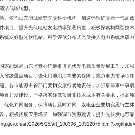
清洁低碳转型。
新。依托山东能源研究院等科研机构，加速钙钛矿等新一代高效
件项目。提升光伏电站发电功率预测精度，积极探索构网型技术
系统友好型光伏电站。科学评估分布式光伏接入电力系统承载力
国家能源局山东监管办统筹推进光伏发电高质量发展工作，加强
入省级重点项目，强化用地用海等要素保障，规范电力市场秩序
题。各市能源主管部门要切实履行属地责任，加强事前事中事后
项目开发建设，严格落实降低项目非技术成本有关要求，提高项
，优化并网服务，保障项目及时并网。发电企业要切实履行主体
设，积极拓展应用场景，加强调节资源建设，提升光伏发电可靠
dong.gov.cn/art/2026/5/25/art_100396_10312075.html?xxgkhide