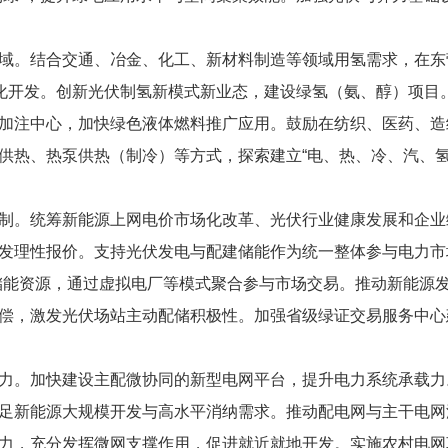
域。结合交通、冶金、化工、新材料制造等领域用氢需求，在东
体化开发。创新光伏制氢新模式新业态，建设绿氢（氨、醇）项目
加注中心，加快绿色液体燃料推广应用。鼓励在纺织、医药、造
供热、热泵供热（制冷）等方式，探索建立“电、热、冷、汽、氢
制。统筹新能源上网电价市场化改革、光伏行业健康发展和企业
发理性报价。支持光伏发电与配建储能作为统一整体参与电力市
储能资源，通过虚拟电厂等模式聚合参与市场交易。推动新能源
偿，激发光伏场站主动配储积极性。加强省级绿证交易服务中心
力。加快建设主配微协同的新型电网平台，提升电力系统承载力
足新能源大规模开发与高水平消纳需求。推动配电网与主干电网
力，充分发挥微网支撑作用，促进就近就地开发。实施农村电网