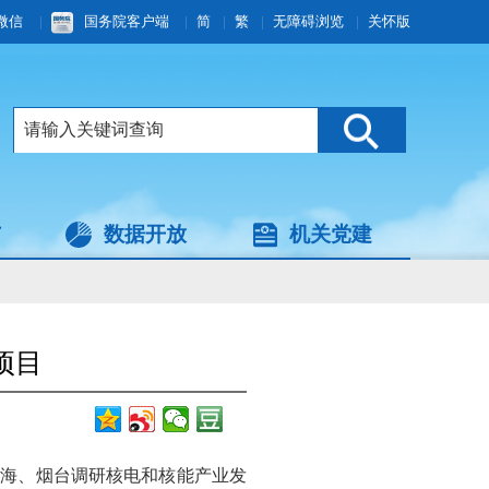
微信
|
国务院客户端
|
简
|
繁
|
无障碍浏览
|
关怀版
与
数据开放
机关党建
项目
威海、烟台调研核电和核能产业发