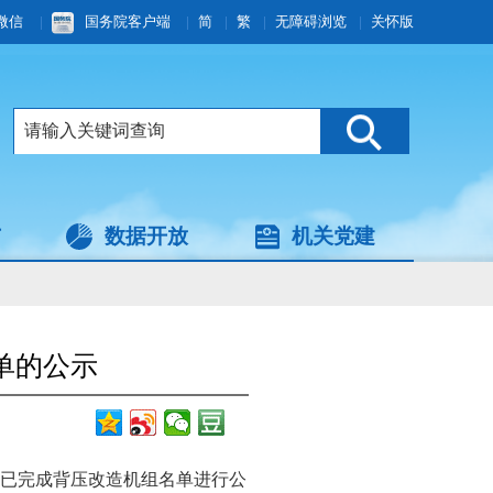
微信
|
国务院客户端
|
简
|
繁
|
无障碍浏览
|
关怀版
与
数据开放
机关党建
单的公示
市已完成背压改造机组名单进行公