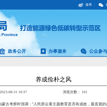
微博
|
政务公开
办事服务
公众参
养成俭朴之风
3-08-31 10:37
浏览次数：
101
内蒙古考察时强调：“人民群众看主题教育是否有成效，最直观