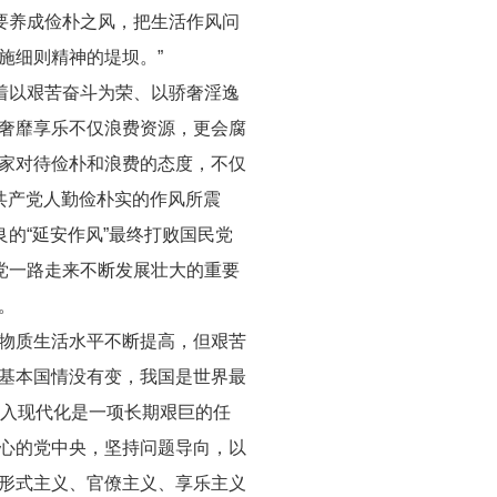
要养成俭朴之风，把生活作风问
施细则精神的堤坝。”
着以艰苦奋斗为荣、以骄奢淫逸
奢靡享乐不仅浪费资源，更会腐
家对待俭朴和浪费的态度，不仅
共产党人勤俭朴实的作风所震
的“延安作风”最终打败国民党
党一路走来不断发展壮大的重要
。
物质生活水平不断提高，但艰苦
基本国情没有变，我国是世界最
迈入现代化是一项长期艰巨的任
心的党中央，坚持问题导向，以
形式主义、官僚主义、享乐主义