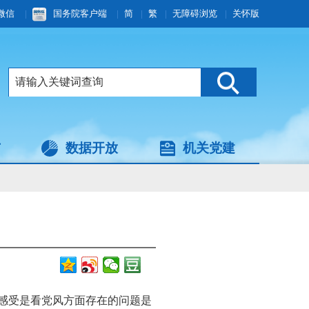
微信
|
国务院客户端
|
简
|
繁
|
无障碍浏览
|
关怀版
与
数据开放
机关党建
的感受是看党风方面存在的问题是