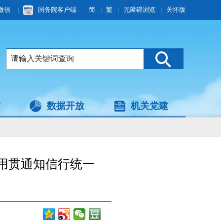
微信
|
国务院客户端
|
简
|
繁
|
无障碍浏览
|
关怀版
与
数据开放
机关党建
用贯通知信行统一