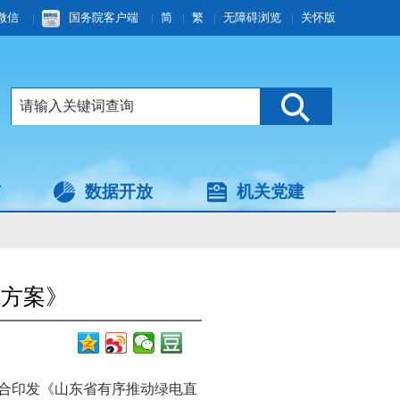
微信
|
国务院客户端
|
简
|
繁
|
无障碍浏览
|
关怀版
与
数据开放
机关党建
施方案》
联合印发《山东省有序推动绿电直