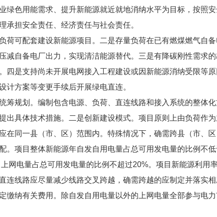
业绿色用能需求、提升新能源就近就地消纳水平为目标，按照安
理承担安全责任、经济责任与社会责任。
负荷可配套建设新能源项目。二是存量负荷在已有燃煤燃气自备
压减自备电厂出力，实现清洁能源替代。三是有降碳刚性需求的
。四是支持尚未开展电网接入工程建设或因新能源消纳受限等原
设计方案等变更手续后开展绿电直连。
统筹规划。编制包含电源、负荷、直连线路和接入系统的整体化
提出具体技术措施。二是创新建设模式。项目原则上由负荷作为
应在同一县（市、区）范围内。特殊情况下，确需跨县（市、区
配。项目整体新能源年自发自用电量占总可用发电量的比例不低
5%；上网电量占总可用发电量的比例不超过20%。项目新能源利
直连线路应尽量减少线路交叉跨越，确需跨越的应制定并落实相
定缴纳有关费用。除自发自用电量以外的上网电量全部参与电力