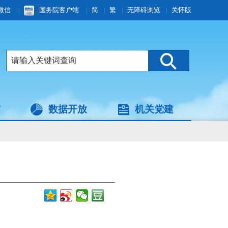
微信
|
国务院客户端
|
简
|
繁
|
无障碍浏览
|
关怀版
与
数据开放
机关党建