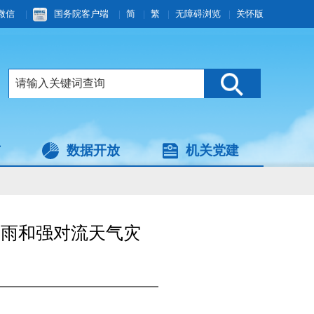
微信
|
国务院客户端
|
简
|
繁
|
无障碍浏览
|
关怀版
与
数据开放
机关党建
暴雨和强对流天气灾